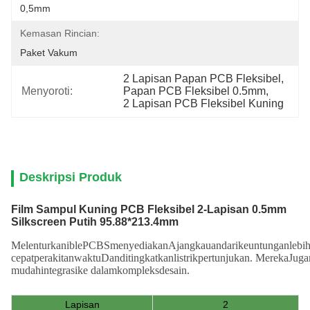
0,5mm
Kemasan Rincian:
Paket Vakum
2 Lapisan Papan PCB Fleksibel
, 
Menyoroti:
Papan PCB Fleksibel 0.5mm
, 
2 Lapisan PCB Fleksibel Kuning
Deskripsi Produk
Film Sampul Kuning PCB Fleksibel 2-Lapisan 0.5mm
Silkscreen Putih 95.88*213.4mm
Melenturkan
ible
PCB
S
menyediakan
A
jangkauan
dari
keuntungan
lebi
cepat
perakitan
waktu
Dan
ditingkatkan
listrik
pertunjukan
.
Mereka
Juga
mudah
integrasi
ke dalam
kompleks
desain
.
Lapisan
2