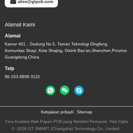
alice@gtpcb.com
Alamat Kami
Alamat
Kamar 401，Gedung No.5, Taman Teknologi Dingfeng,
Komunitas Shayi, Kota Shajing, Distrik Bao'an,Shenzhen,Provinsi
Guangdong,China
Telp
86-153-8898-3110
Kebijakan pribadi
|
Sitemap
Cina Kualitas Baik Papan PCB yang fleksibel Pemasok. Hak Cipta
© -2026 GT SMART (Changsha) Technology Co., Limited .