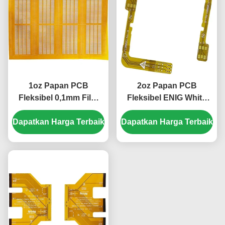
1oz Papan PCB
2oz Papan PCB
Fleksibel 0,1mm Film
Fleksibel ENIG White
Sampul Kuning 1
Silkscreen PCB 1
Dapatkan Harga Terbaik
Lapisan PCB Fleksibel
Dapatkan Harga Terbaik
Lapisan PCB Fleksibel