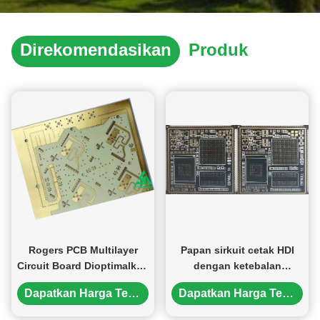
Direkomendasikan
Produk
Rogers PCB Multilayer
Papan sirkuit cetak HDI
Circuit Board Dioptimalkan
dengan ketebalan
untuk Kinerja Listrik yang
tembaga 1OZ yang
Dapatkan Harga Terbaik
Dapatkan Harga Terbaik
Lebih Tinggi
memastikan konduktivitas
listrik yang superior