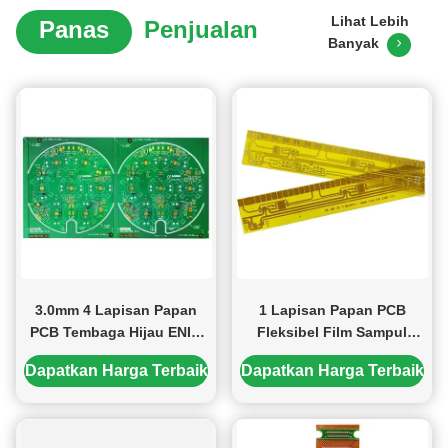
soldermask pilihan mereka pada produk ...
Lihat Lebih
Panas
Penjualan
Banyak
3.0mm 4 Lapisan Papan
1 Lapisan Papan PCB
PCB Tembaga Hijau ENIG
Fleksibel Film Sampul
Cu Base S1000-2M+3W/*k
Kuning 1 Oz Tembaga PCB
Dapatkan Harga Terbaik
Dapatkan Harga Terbaik