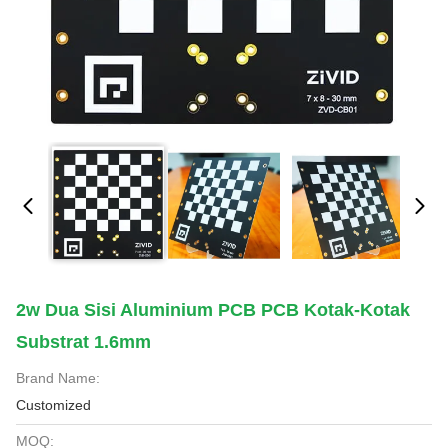
2w Dua Sisi Aluminium PCB PCB Kotak-Kotak
Substrat 1.6mm
Brand Name:
Customized
MOQ: