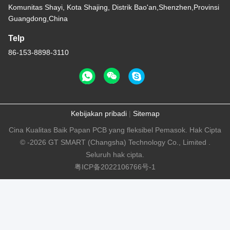
Komunitas Shayi, Kota Shajing, Distrik Bao'an,Shenzhen,Provinsi
Guangdong,China
Telp
86-153-8898-3110
Kebijakan pribadi
|
Sitemap
Cina Kualitas Baik Papan PCB yang fleksibel Pemasok. Hak Cipta
© -2026 GT SMART (Changsha) Technology Co., Limited .
Seluruh hak cipta.
粤ICP备2022106766号-1