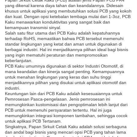
Papan Sirkuit Cetak Kaku (PCB) adalah jenis Papan PCB FR4
yang dikenal karena daya tahan dan keandalannya. Didesain
khusus untuk aplikasi yang membutuhkan solusi PCB yang kokoh
dan kuat. Dengan opsi ketebalan tembaga mulai dari 1-3oz, PCB
Kaku menawarkan konduktivitas yang sangat baik dan
kemampuan transmisi sinyal.
Salah satu fitur utama dari PCB Kaku adalah kepatuhannya
terhadap RoHS, memastikan bahwa PCB tersebut memenuhi
standar lingkungan yang ketat dan aman untuk digunakan di
berbagai industri. Hal ini menjadikannya pilihan ideal bagi bisnis
yang ingin mematuhi peraturan dan mempromosikan
keberlanjutan.
PCB Kaku umumnya digunakan di sektor Industri Otomotif, di
mana keandalan dan kinerja sangat penting. Kemampuannya
untuk menahan lingkungan yang keras dan suhu tinggi
menjadikannya pilihan yang disukai untuk aplikasi otomotif dan
industri.
Keuntungan lain dari PCB Kaku adalah kesesuaiannya untuk
Pemrosesan Pasca-pengelasan. Jenis pemrosesan ini
memungkinkan kustomisasi dan pengoptimalan lebih lanjut dari
PCB untuk memenuhi persyaratan tertentu. Hal ini juga
memungkinkan integrasi komponen tambahan, sehingga cocok
untuk aplikasi PCB Tertanam.
Singkatnya, Papan Sirkuit Cetak Kaku adalah solusi serbaguna
dan andal bagi bisnis yang mencari opsi PCB yang tahan lama