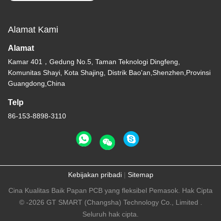
Alamat Kami
Alamat
Kamar 401，Gedung No.5, Taman Teknologi Dingfeng,
Komunitas Shayi, Kota Shajing, Distrik Bao'an,Shenzhen,Provinsi
Guangdong,China
Telp
86-153-8898-3110
Kebijakan pribadi
|
Sitemap
Cina Kualitas Baik Papan PCB yang fleksibel Pemasok. Hak Cipta
© -2026 GT SMART (Changsha) Technology Co., Limited .
Seluruh hak cipta.