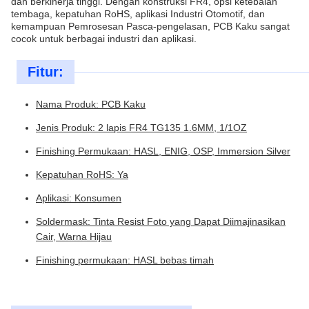
dan berkinerja tinggi. Dengan konstruksi FR4, opsi ketebalan
tembaga, kepatuhan RoHS, aplikasi Industri Otomotif, dan
kemampuan Pemrosesan Pasca-pengelasan, PCB Kaku sangat
cocok untuk berbagai industri dan aplikasi.
Fitur:
Nama Produk: PCB Kaku
Jenis Produk: 2 lapis FR4 TG135 1.6MM, 1/1OZ
Finishing Permukaan: HASL, ENIG, OSP, Immersion Silver
Kepatuhan RoHS: Ya
Aplikasi: Konsumen
Soldermask: Tinta Resist Foto yang Dapat Diimajinasikan
Cair, Warna Hijau
Finishing permukaan: HASL bebas timah