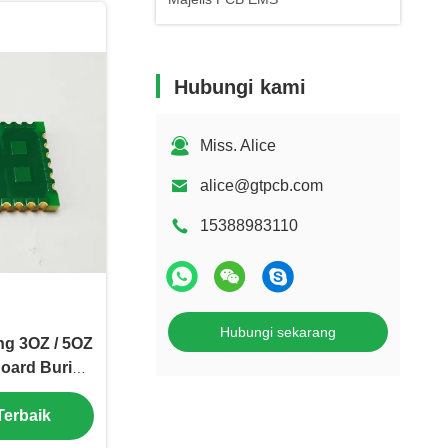
Hubungi kami
Miss. Alice
alice@gtpcb.com
15388983110
Hubungi sekarang
ng 3OZ / 5OZ
Board Burid
Terbaik